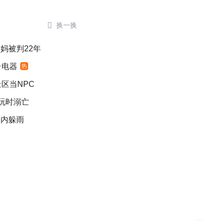

换一换
妈被判22年
台电器
热
区当NPC
游玩时溺亡
入内躲雨