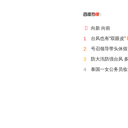


向新 向前
1
台风也有“双眼皮”
2
号召领导带头休假
3
防大汛防强台风 
4
泰国一女公务员妆容