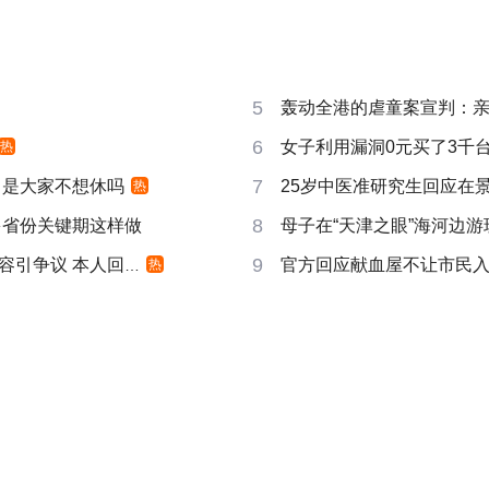
5
轰动全港的虐童案宣判：亲
6
女子利用漏洞0元买了3千
热
7
 是大家不想休吗
25岁中医准研究生回应在景
热
8
多省份关键期这样做
母子在“天津之眼”海河边
9
引争议 本人回应
官方回应献血屋不让市民
热