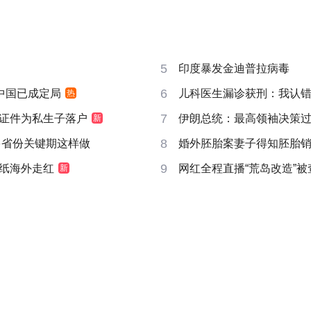
5
印度暴发金迪普拉病毒
6
响中国已成定局
儿科医生漏诊获刑：我认
热
7
证件为私生子落户
伊朗总统：最高领袖决策过程
新
8
多省份关键期这样做
婚外胚胎案妻子得知胚胎
9
纸海外走红
网红全程直播“荒岛改造”被
新