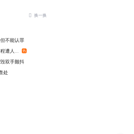

换一换
错但不能认罪
遭人利用
热
销毁双手颤抖
查处