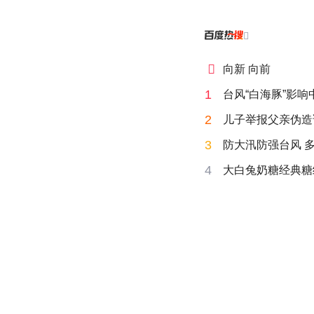


向新 向前
1
台风“白海豚”影
2
儿子举报父亲伪造
3
防大汛防强台风 
4
大白兔奶糖经典糖