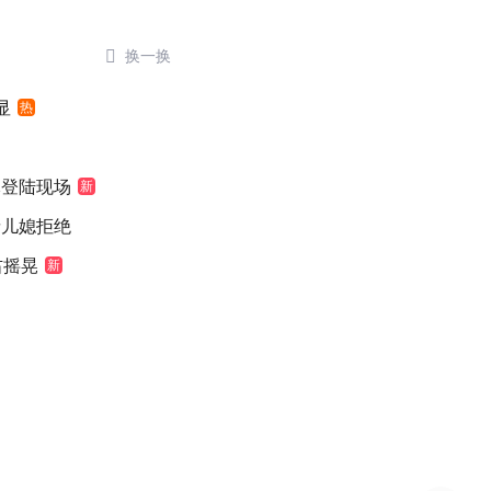

换一换
显
热
豚登陆现场
新
缘儿媳拒绝
右摇晃
新