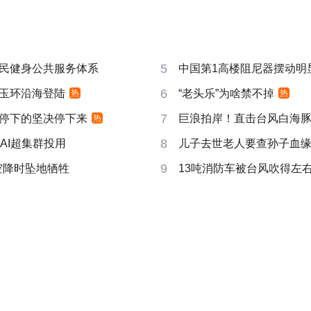
5
民健身公共服务体系
中国第1高楼阻尼器摆动明
6
玉环沿海登陆
“老头乐”为啥禁不掉
热
热
7
停下的坚决停下来
巨浪拍岸！直击台风白海
热
8
AI超集群投用
儿子去世老人要查孙子血
9
空降时坠地牺牲
13吨消防车被台风吹得左